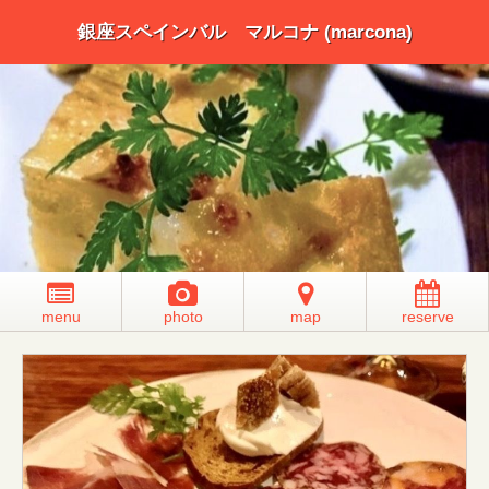
銀座スペインバル マルコナ (marcona)
menu
photo
map
reserve