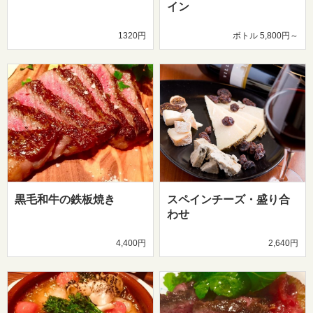
イン
1320円
ボトル 5,800円～
黒毛和牛の鉄板焼き
スペインチーズ・盛り合
わせ
4,400円
2,640円