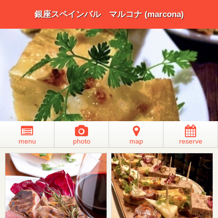
銀座スペインバル マルコナ (marcona)
menu
photo
map
reserve