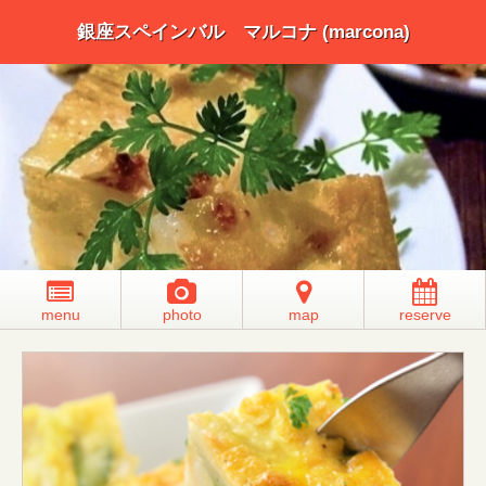
銀座スペインバル マルコナ (marcona)
menu
photo
map
reserve